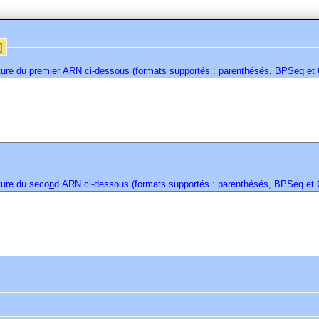
]
ture du p
r
emier ARN ci-dessous (formats supportés : parenthésés, BPSeq et 
cture du seco
n
d ARN ci-dessous (formats supportés : parenthésés, BPSeq et 