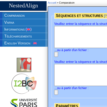
Accueil
> Comparaison
NestedAlign
Comparaison
SÉQUENCES ET STRUCTURES
[?
Varna
Veuillez entrer la séquence et la struc
Informations (
)
Téléchargements
English Version
...ou à partir d'un fichier :
Veuillez entrer la séquence et la stru
...ou à partir d'un fichier :
PARAMÈTRES